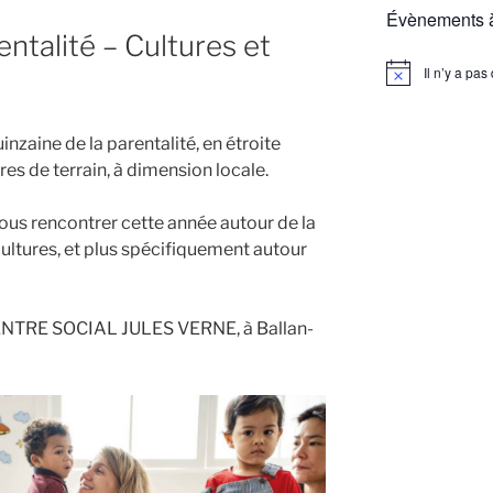
Évènements à
entalité – Cultures et
Il n’y a pa
N
o
t
i
nzaine de la parentalité, en étroite
c
e
res de terrain, à dimension locale.
ous rencontrer cette année autour de la
cultures, et plus spécifiquement autour
 CENTRE SOCIAL JULES VERNE, à Ballan-