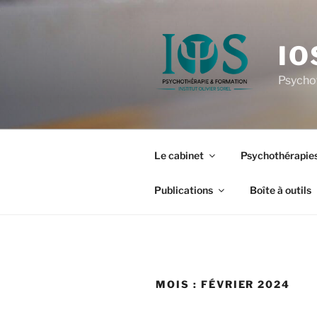
Aller
au
contenu
IO
principal
Psycho
Le cabinet
Psychothérapies
Publications
Boîte à outils
MOIS :
FÉVRIER 2024