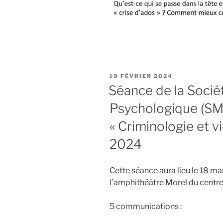
PUBLIÉ
19 FÉVRIER 2024
LE
Séance de la Socié
Psychologique (SM
« Criminologie et v
2024
Cette séance aura lieu le 18 m
l’amphithéâtre Morel du centre 
5 communications :