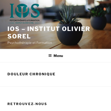
Aller
au
contenu
principal
IOS – INSTITUT OLIVIER
SOREL
Psychothérapie et Formation
Menu
DOULEUR CHRONIQUE
RETROUVEZ-NOUS