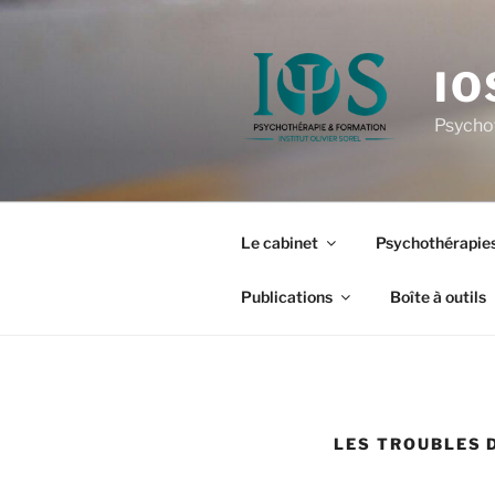
Aller
au
contenu
IO
principal
Psycho
Le cabinet
Psychothérapies
Publications
Boîte à outils
LES TROUBLES