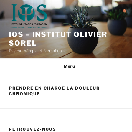
Aller
au
contenu
principal
IOS – INSTITUT OLIVIER
SOREL
Psychothérapie et Formation
Menu
PRENDRE EN CHARGE LA DOULEUR
CHRONIQUE
RETROUVEZ-NOUS